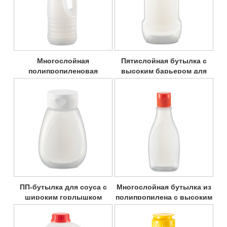
Многослойная
Пятислойная бутылка с
полипропиленовая
высоким барьером для
бутылка для соевого
острого томатного и
соуса с высоким
соевого соуса чили,
барьером
полипропиленовая
бутылка
ПП-бутылка для соуса с
Многослойная бутылка из
широким горлышком
полипропилена с высоким
барьером и узким
горлышком для томатного