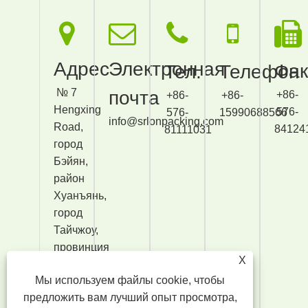
Адрес
Электронная
Фак
Тел.
Телефон
№ 7
почта
+86-
+86-
+86-
Hengxing
576-
576-
15990688566
info@srlonpacking.com
Road,
84124
81111031
город
Бэйян,
район
Хуанъянь,
город
Тайчжоу,
провинция
X
Чжэцзян,
Мы используем файлы cookie, чтобы
Китай.
предложить вам лучший опыт просмотра,