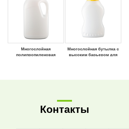
соевого соуса
Многослойная
Многослойная бутылка с
полипропиленовая
высоким барьером для
бутылка для соевого
кетчупа, соуса для
соуса с высоким
барбекю,
барьерным барьером
полипропиленовая
бутылка
Контакты