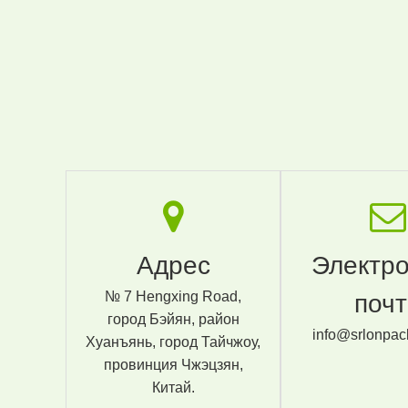
Адрес
Электр
№ 7 Hengxing Road,
поч
город Бэйян, район
info@srlonpac
Хуанъянь, город Тайчжоу,
провинция Чжэцзян,
Китай.