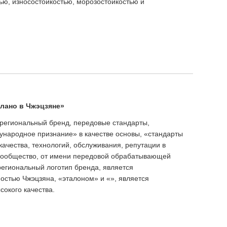
ю, износостойкостью, морозостойкостью и
елано в Чжэцзяне»
региональный бренд, передовые стандарты,
народное признание» в качестве основы, «стандарты
качества, технологий, обслуживания, репутации в
Сообщество, от имени передовой обрабатывающей
егиональный логотип бренда, является
тью Чжэцзяна, «эталоном» и «», является
сокого качества.