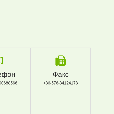
ефон
Факс
90688566
+86-576-84124173