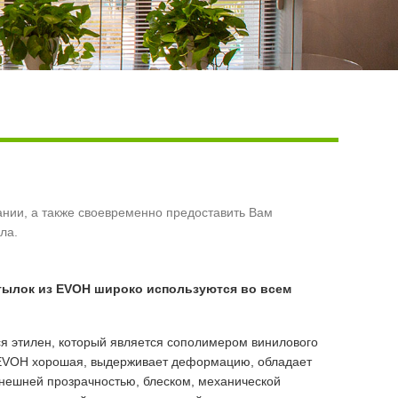
Live
нии, а также своевременно предоставить Вам
ла.
тылок из EVOH широко используются во всем
я этилен, который является сополимером винилового
з EVOH хорошая, выдерживает деформацию, обладает
внешней прозрачностью, блеском, механической