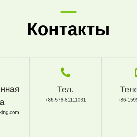
Контакты
онная
Тел.
Тел
та
+86-576-81111031
+86-159
king.com